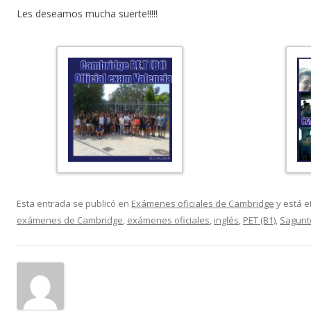
Les deseamos mucha suerte!!!!!
Esta entrada se publicó en
Exámenes oficiales de Cambridge
y está e
exámenes de Cambridge
,
exámenes oficiales
,
inglés
,
PET (B1)
,
Sagunt