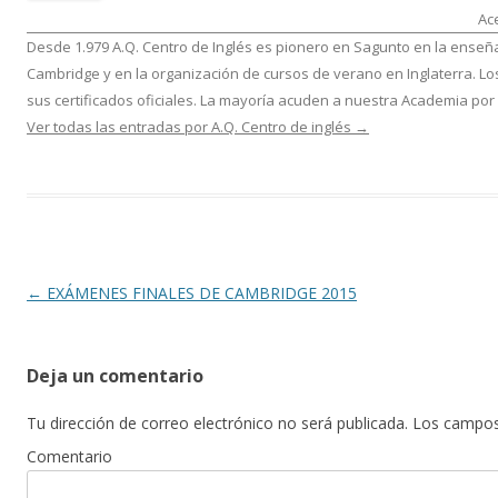
Ace
Desde 1.979 A.Q. Centro de Inglés es pionero en Sagunto en la enseña
Cambridge y en la organización de cursos de verano en Inglaterra. Lo
sus certificados oficiales. La mayoría acuden a nuestra Academia por
Ver todas las entradas por A.Q. Centro de inglés
→
Navegación de entradas
←
EXÁMENES FINALES DE CAMBRIDGE 2015
Deja un comentario
Tu dirección de correo electrónico no será publicada.
Los campos 
Comentario